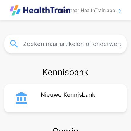
Terug naar HealthTrain.app
arrow_forward
search
Kennisbank
account_balance
Nieuwe Kennisbank