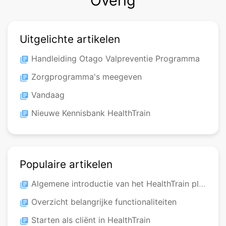
Overig
Uitgelichte artikelen
Handleiding Otago Valpreventie Programma
library_books
Zorgprogramma's meegeven
library_books
Vandaag
library_books
Nieuwe Kennisbank HealthTrain
library_books
Populaire artikelen
Algemene introductie van het HealthTrain platform
library_books
Overzicht belangrijke functionaliteiten
library_books
Starten als cliënt in HealthTrain
library_books